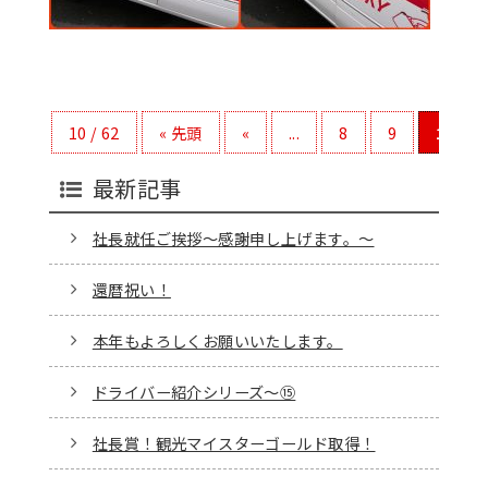
10 / 62
« 先頭
«
...
8
9
10
最新記事
社長就任ご挨拶～感謝申し上げます。～
還暦祝い！
本年もよろしくお願いいたします。
ドライバー紹介シリーズ～⑮
社長賞！観光マイスターゴールド取得！