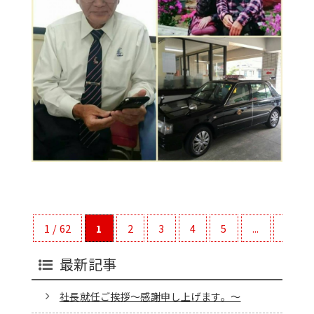
1 / 62
1
2
3
4
5
...
10
最新記事
社長就任ご挨拶～感謝申し上げます。～