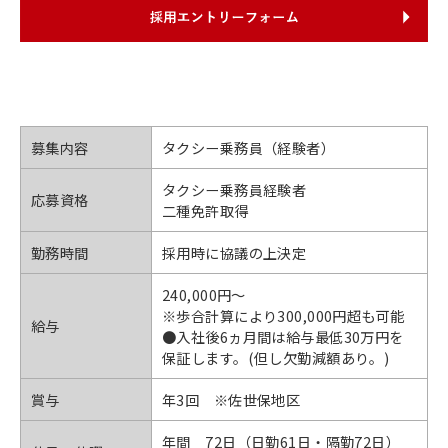
募集内容
タクシー乗務員（経験者）
タクシー乗務員経験者
応募資格
二種免許取得
勤務時間
採用時に協議の上決定
240,000円〜
※歩合計算により300,000円超も可能
給与
●入社後6ヵ月間は給与最低30万円を
保証します。(但し欠勤減額あり。)
賞与
年3回 ※佐世保地区
年間 72日（日勤61日・隔勤72日）