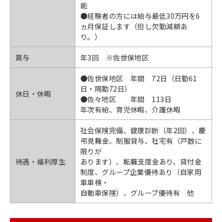
能
●経験者の方には給与最低30万円を6
ヵ月保証します（但し欠勤減額あ
り。）
賞与
年3回 ※佐世保地区
●佐世保地区 年間 72日（日勤61
日・隔勤72日）
休日・休暇
●佐々地区 年間 113日
年次有給、育児休暇、介護休暇
社会保険完備、健康診断（年2回）、慶
弔見舞金、制服貸与、社宅有（戸数に
限りが
待遇・福利厚生
あります）、転職支度金あり、貸付金
制度、グループ企業優待あり（自家用
車車検・
自動車保険）、グループ優待有 他