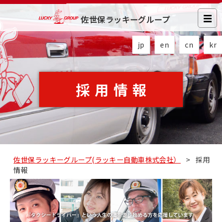
佐世保ラッキーグループ
jp
en
cn
kr
採用情報
佐世保ラッキーグループ(ラッキー自動車株式会社）
>
採用
情報