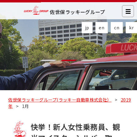
佐世保ラッキーグループ
jp
en
cn
kr
佐世保ラッキーグループ(ラッキー自動車株式会社）
>
2019
年
>
1月
快挙！新人女性乗務員、観