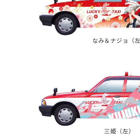
なみ＆ナジョ（
三姫（左）