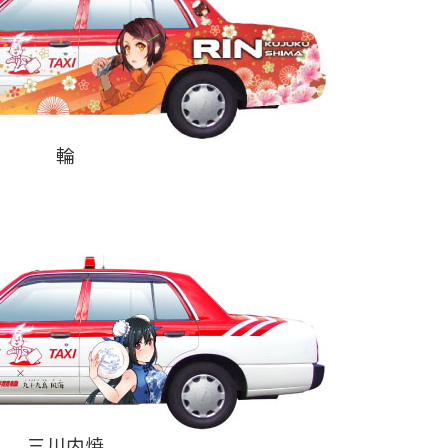
輪
三川内焼