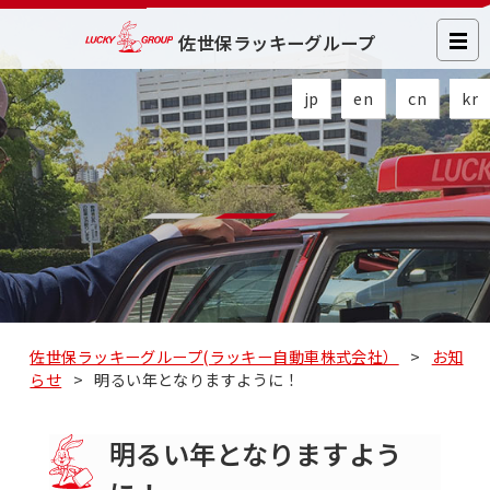
佐世保ラッキーグループ
jp
en
cn
kr
佐世保ラッキーグループ(ラッキー自動車株式会社）
>
お知
らせ
>
明るい年となりますように！
明るい年となりますよう