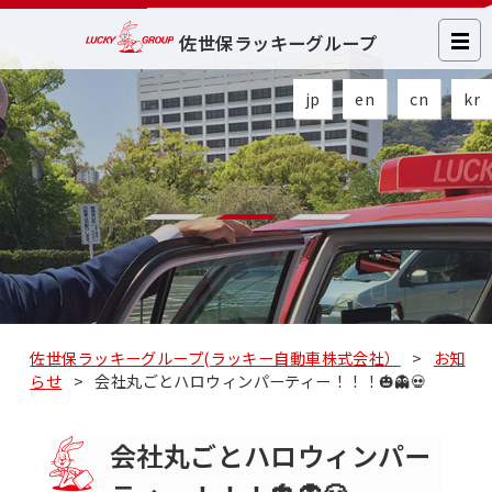
佐世保ラッキーグループ
jp
en
cn
kr
佐世保ラッキーグループ(ラッキー自動車株式会社）
>
お知
らせ
>
会社丸ごとハロウィンパーティー！！！🎃👻💀
会社丸ごとハロウィンパー