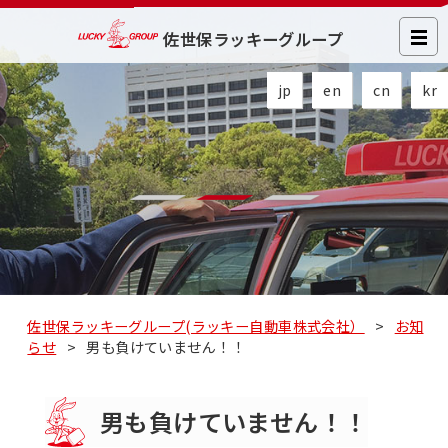
佐世保ラッキーグループ
jp
en
cn
kr
佐世保ラッキーグループ(ラッキー自動車株式会社）
>
お知
らせ
>
男も負けていません！！
男も負けていません！！