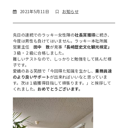
2021年5月11日
お知らせ
先日の連続でのラッキー女性陣の
社長賞獲得
に続き、
今度は男性も負けてはいません。ラッキー本社所属
営業主任
田中 敦
が見事
「長崎歴史文化観光検定」
３級・２級に合格しました。
難しいテストなので、しっかりと勉強をして挑んだ様
子です。
愛嬌のある笑顔で「今回得た知識を生かし、
乗務員達
のより良いサポート
が出来ればいいなと思っていま
す。次は１級獲得目指して頑張ります。」と挨拶して
くれました。
おめでとうございます。