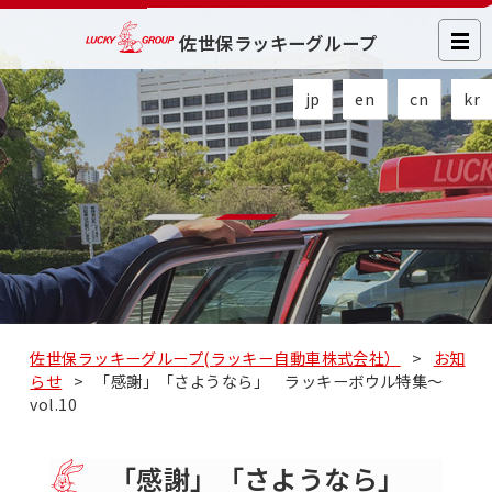
佐世保ラッキーグループ
jp
en
cn
kr
佐世保ラッキーグループ(ラッキー自動車株式会社）
>
お知
らせ
>
「感謝」「さようなら」 ラッキーボウル特集～
vol.10
「感謝」「さようなら」