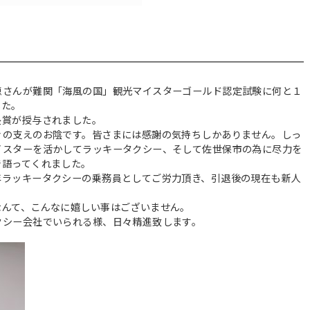
恵さんが難関「海風の国」観光マイスターゴールド認定試験に何と１
した。
長賞が授与されました。
々の支えのお陰です。皆さまには感謝の気持ちしかありません。しっ
イスターを活かしてラッキータクシー、そして佐世保市の為に尽力を
で語ってくれました。
年ラッキータクシーの乗務員としてご労力頂き、引退後の現在も新人
。
なんて、こんなに嬉しい事はございません。
クシー会社でいられる様、日々精進致します。