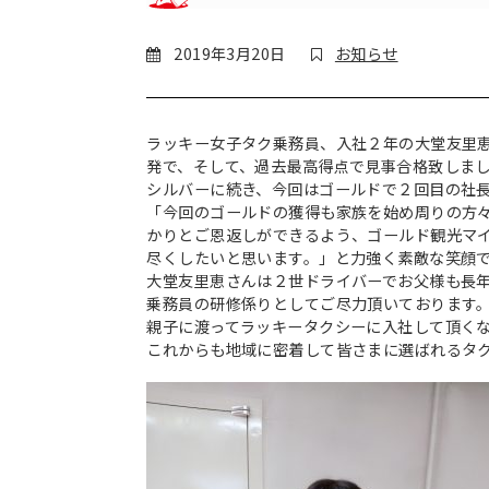
2019年3月20日
お知らせ
ラッキー女子タク乗務員、入社２年の大堂友里
発で、そして、過去最高得点で見事合格致しま
シルバーに続き、今回はゴールドで２回目の社
「今回のゴールドの獲得も家族を始め周りの方
かりとご恩返しができるよう、ゴールド観光マ
尽くしたいと思います。」と力強く素敵な笑顔
大堂友里恵さんは２世ドライバーでお父様も長
乗務員の研修係りとしてご尽力頂いております
親子に渡ってラッキータクシーに入社して頂く
これからも地域に密着して皆さまに選ばれるタ