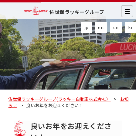
佐世保ラッキーグループ
jp
en
cn
kr
佐世保ラッキーグループ(ラッキー自動車株式会社）
>
お知
らせ
>
良いお年をお迎えください！
良いお年をお迎えくださ