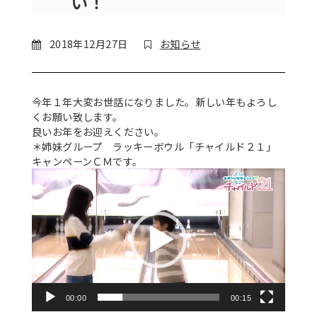
い！
2018年12月27日
お知らせ
今年１年大変お世話になりました。新しい年もよろし
くお願い致します。
良いお年をお迎えください。
＊姉妹グループ ラッキーボウル「チャイルド２１」
キャンペーンＣＭです。
動
画
プ
レ
ー
ヤ
ー
00:00
00:15