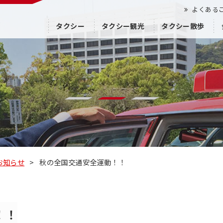
よくある
タクシー
タクシー観光
タクシー散歩
お知らせ
>
秋の全国交通安全運動！！
！！