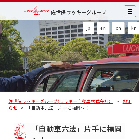
佐世保ラッキーグループ
jp
en
cn
kr
佐世保ラッキーグループ(ラッキー自動車株式会社）
>
お知
らせ
>
「自動車六法」片手に福岡へ！
「自動車六法」片手に福岡