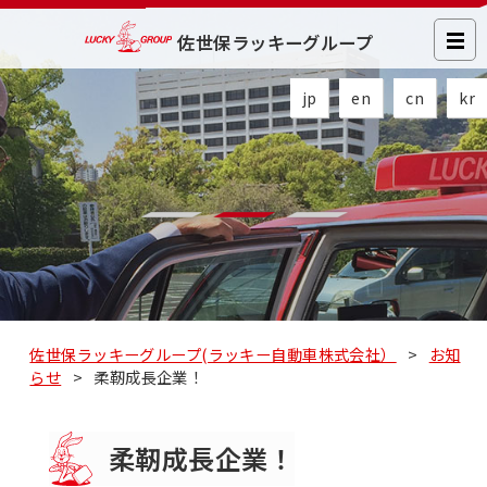
佐世保ラッキーグループ
jp
en
cn
kr
佐世保ラッキーグループ(ラッキー自動車株式会社）
>
お知
らせ
>
柔靭成長企業！
柔靭成長企業！