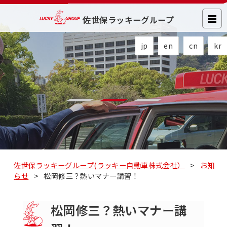
佐世保ラッキーグループ
jp
en
cn
kr
佐世保ラッキーグループ(ラッキー自動車株式会社）
>
お知
らせ
>
松岡修三？熱いマナー講習！
松岡修三？熱いマナー講