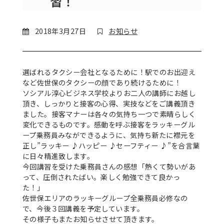
習！
2018年3月27日
お知らせ
選ばれるタクシー会社となるために！駅でのお出迎え
など佐世保のタクシーの顔であり続けるために！
ソシアル淳心ビジネス学校よりお二人の講師にお越し
頂き、しっかりと接客の心得、実技などをご講義頂き
ました。接客マナーは各々の気持ち一つで素晴らしく
変化できるものです。感動を呼ぶ接客をラッキーグル
ープ乗務員みなができるように、気持ち新たに襟元を
正し”ラッキー ♪ハッピー ♪セーフティー ♪”を合言葉
に日々精進致します。
今回講習を受けた乗務員さんの感想「熱くて勢いがあ
って、圧倒されたばい。楽しく勉強できて良かっ
た！」
佐世保エリアのラッキーグループ全乗務員必修なの
で、今後３回講義を予定しています。
その様子もまたお知らせさせて頂きます。