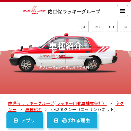
佐世保ラッキーグループ
jp
en
cn
kr
車種紹介
タクシーで観光するとお得で便利！
佐世保ラッキーグループ(ラッキー自動車株式会社）
>
タク
シー
>
車種紹介
>
小型タクシー（ニッサンバネット）
アプリ
選ばれる理由