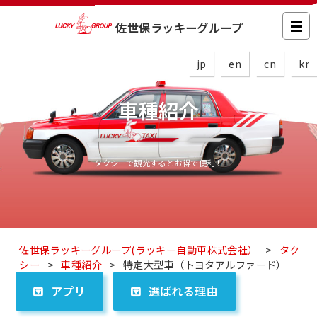
佐世保ラッキーグループ
jp
en
cn
kr
車種紹介
タクシーで観光するとお得で便利！
佐世保ラッキーグループ(ラッキー自動車株式会社）
>
タク
シー
>
車種紹介
>
特定大型車（トヨタアルファード）
アプリ
選ばれる理由